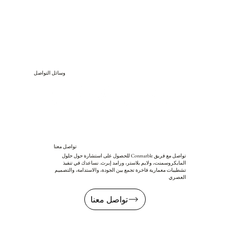
وسائل التواصل
تواصل معنا
تواصل مع فريق Conmarble للحصول على استشارة حول حلول
المايكروسمنت، ولايم بلاستر، ورامد إيرث. نساعدك في تنفيذ
تشطيبات معمارية فاخرة تجمع بين الجودة، والاستدامة، والتصميم
العصري
تواصل معنا