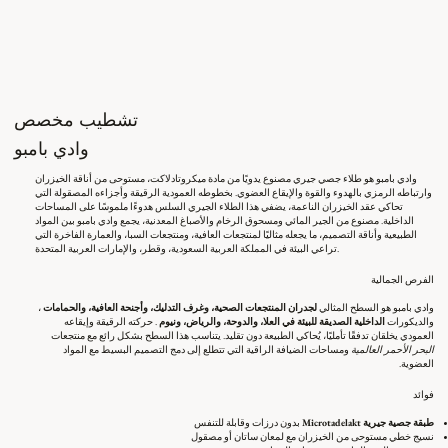
تشطيب مخصص
وادي بامبو
وادي بامبو هو طلاء جصي جيري مصنوع يدويًا من مادة ميكروتادلاكت، مستوحى من أناقة الخيزران
وارتباطه الرمزي بالهدوء والقوة والإيقاع العضوي. بخطوطه العمودية الرقيقة وأجزاءه المصقولة التي
تحاكي عقد الخيزران الناعمة، يضفي هذا الطلاء الجيري السلس هدوءًا ملموسًا على المساحات
الداخلية. مصنوع من الجير المائي ومسحوق الرخام والأصباغ المعدنية، يجمع وادي بامبو بين المواد
الطبيعية وأناقة التصميم، ما يجعله مثاليًا لمنتجعات العافية، ومنتجعات السبا، والعمارة الفاخرة التي
تراعي البيئة في المملكة العربية السعودية، وقطر، والإمارات العربية المتحدة.
الفرص الجمالية
وادي بامبو هو السطح المثالي
لجدران المنتجعات الصحية، وغرف التدليك، وأجنحة العافية، والحمامات
،
والديكورات
الداخلية الصديقة للبيئة في العلا، والدوحة، والرياض، ونيوم
. حركته الرقيقة وإيقاعه
العمودي يخلقان تدفقًا تأمليًا، يُحاكي الطبيعة دون تقليد. يتناسب هذا السطح بشكل رائع مع منتجعات
البحر الأحمر العالمية
ومساحات الضيافة الراقية التي تتطلع إلى دمج التصميم البسيط مع المواد
العضوية.
فوائد
طبقة جصية جيرية Microtadelakt
بدون درزات وقابلة للتنفس
نسيج خطي مستوحى من الخيزران مع لمعان ساتان أو مصقول