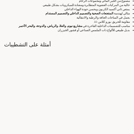
مصنوع من الجير المائي ومجموعات الرخام
خالية من المركبات العضوية المتطايرة ومضادة للميكروبات بشكل طبيعي
يمتص ثاني أكسيد الكربون ويحسن جودة الهواء الداخلي
مثالي لهندسة
المنتجعات الصحية والتصميم الداخلي والتصميم المستدام
يعمل في المناخات الجافة والرطبة والانتقالية
مقاومة للحريق: يورو كلاس A1
مناسب للتصميمات الداخلية الفاخرة في
مشاريع نيوم، والعلا، والرياض، والدوحة، والبحر الأحمر
بديل طبيعي للألواح ذات الملمس الصناعي أو قشور الخيزران
أمثلة على التشطيبات