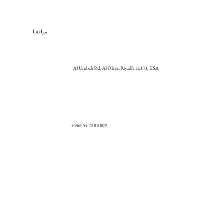
مواقعنا
Al Urubah Rd, Al Olaya, Riyadh 12333, KSA
+966 54 788 8809