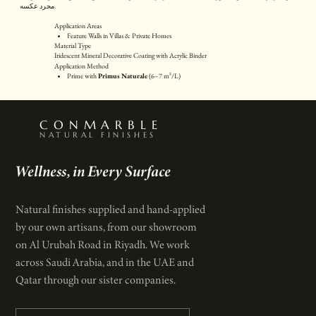
Γ
مجرد عكسه.
Application Areas
Feature Walls in Villas & Private Homes
High-End Retail & Concept Stores
Material Type
Boutique Hotels & Spas
Iridescent Mineral Decorative Coating with Acrylic Binder
Wellness Retreats & Yoga Studios
Application Method
Art & Cultural Spaces
Prime with
Primus Naturale
(6–7 m²/L)
Lobbies, Salons & Designer Offices
Apply
1 coat of Euphoria
with Kit/Nudo trowel (1 kg/m²)
Seal with
Vetro Lucido
using PE15 roller (7–8 m²/L)
CONMARBLE
NATURAL FINISHES
Wellness, in Every Surface
Natural finishes supplied and hand-applied
by our own artisans, from our showroom
on Al Urubah Road in Riyadh. We work
across Saudi Arabia, and in the UAE and
Qatar through our sister companies.