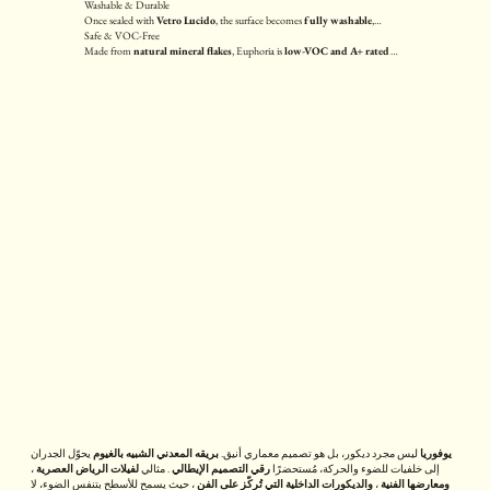
or high-impact brilliance—like sequins on silk.
Washable & Durable
Once sealed with
Vetro Lucido
, the surface becomes
fully washable
,
resisting fingerprints, light dirt, and daily wear.
Safe & VOC-Free
Made from
natural mineral flakes
, Euphoria is
low-VOC and A+ rated
for
indoor air quality—suitable for wellness and hospitality interiors.
يوفوريا
ليس مجرد ديكور، بل هو تصميم معماري أنيق.
بريقه المعدني الشبيه بالغيوم
يحوّل الجدران
إلى خلفيات للضوء والحركة، مُستحضرًا
رقي التصميم الإيطالي
. مثالي
لفيلات الرياض العصرية
،
ومعارضها الفنية
،
والديكورات الداخلية التي تُركّز على الفن
، حيث يسمح للأسطح بتنفس الضوء، لا