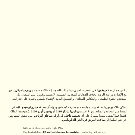
يكمن جمال طلاء
يوفوريا
في تشطيبه الجريء والجذاب للضوء. إنه طلاء مصمم
ببريق ديناميكي
يتغير
مع الإضاءة وزاوية الرؤية. بخلاف الدهانات المعدنية التقليدية، لا يعتمد يوفوريا على اللمعان، بل
يستخدم الضوء الطبيعي، وانعكاس المعادن، والتطبيق اليدوي لإضفاء ملمس وحيوية على جدرانك.
يُطبّق طلاء يوفوريا بطبقة واحدة باستخدام مجرفة كيت/نودو، ويُغلّف بطبقة
فيترو لوسيدو
، ليُضفي
لمسةً من الفخامة والمتانة. سواءً اخترتَ
يوفوريا بيانكو 2110
أو
يوفوريا أورو 2120
، يُصبح هذا الطلاء
قطعةً فنيةً تُضفي لمسةً مميزةً على أي
تصميم داخلي في أرقى مناطق الرياض
، من شقق البنتهاوس
في
حي الملقا
إلى
صالات العرض في الحي الدبلوماسي
.
Iridescent Shimmer with Light Play
Euphoria delivers
E1 to E4 shimmer intensities
, producing delicate sparkles