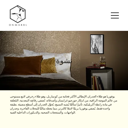
نشوة
يوفوريا هو طلاء الجدران الإيطالي الأكثر فخامة من كونماربل، وهو طلاء زخرفي لامع مستوحى
من عالم الموضة الراقية، من ابتكار جورجيو غرايسان وأصدقائه. تُضفي رقائقه المعدنية، المُعلقة
في مادة رابطة أكريليكية، تأثيرًا متألقًا يُشبه النسيج، يُحوّل الجدران إلى أسطح مضيئة. بطبقة
واحدة فقط، يُضفي يوفوريا بريقًا لامعًا كالترتر، مما يجعله مثاليًا للمحلات الفاخرة، وجدران
الواجهات، والمنتجعات الصحية، والديكورات الداخلية الفنية.