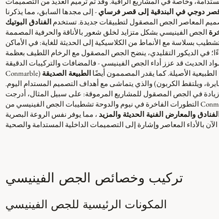
دامة، وخاصةً في المشاريع الراقية. وقد تم ترميم العديد من التصميمات
صر دوجي في البندقية إلى قصر فرساي
- إلى مجدها السابق، مما يذكرنا
تصميم المعاصر الجص المصقول لتطبيقات جديدة. تستخدم
الفنادق البوتيك
خرة
الجص الفينيسي بشكل متزايد لخلق شعور بالأناقة والحرفية المصممة
لتشطيب بسلاسة مع الأنماط من الكلاسيكية إلى الحديثة للغاية: في الأماكن
ًا؛ في الديكور التقليدي، ينضح الجص المصقول مع الرخام اللطيف بعظمة
 الطبيعية الأصيلة. كما يقدر المصممون أيضًا
الطبيعة الصديقة
رة، ويلتقط الكربون) والذي يتماشى مع أهداف التصميم المستدام اليوم.
 زيادة في الجص المصقول للمشاريع المرموقة: على سبيل المثال، أدرجت
فنادق والمعارض الفنية الحديثة والمزيد
، مما يوفر نفس الروعة البصرية
تركيب وخصائص الجص الفينيسي
المكونات الرئيسية للجص الفينيسي