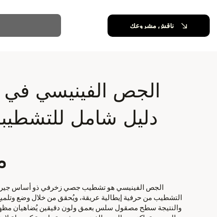
ناقش مشروعك
الجص الفينيسي في ال
دليل شامل للتشطيبا
م
الجص الفينيسي هو تشطيب جصي زخرفي ذو أساس جيري، يشت
التشطيب من حرفية إيطالية عريقة، ويُحقق من خلال وضع وتلميع
والنتيجة سطح مصقول سلس بعمق ولون دقيقين يُضاهيان مظهر ا