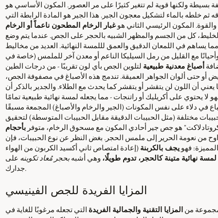
بسيطة ولكنها قوية لم تتغير كثيرًا على مر العصور. المكون الأساسي هو
ثم خلطه بالماء لتشكيل معجون الجير. هذا الجير هو المادة الرابطة التي
القوة. المكون الرئيسي الثاني هو
غبار الرخام المطحون ناعماً أو الرخام
ر الرخام، الذي غالبًا ما يصل إلى 40٪ من الخليط، كل من الجسم والمظهر الشبيه بالحجر على الجص. عندما يتم وضع
ا يساهم في اللمعان الدقيق والعمق لللمسة النهائية. العديد من مخاليط
أحيانًا مع القليل من رمل السيليكا الناعم أو معدن آخر للملمس (خاصة في
ضافة
أصباغ معدنية طبيعية
لتلوين الجص بأي لون تقريبًا - من درجات الطين
لأبيض أو حتى ألوان الجواهر العميقة. تندمج هذه الأصباغ في مصفوفة الجص،
ي أن اللون لن يتقشر أو يتقشر كما يحدث مع الطلاء. والجدير بالذكر أن
هو لا يحتوي على أكريليك أو راتنجات - مما يجعله لمسة نهائية طبيعية تمامًا
باع في دلاء على نفس المكونات (الجير والرخام والأصباغ) المجمعة مسبقًا
حبيبات مختلفة (مثل الحبيبات الدقيقة مقابل الحبيبات المتوسطة) لتحقيق
كروتادلاكت" هو جص جير أحادي المكون مع مسحوق الرخام، متوفر
بأحجام
اوح من نعومة الحرير إلى ملمس الحجر. بغض النظر عن نوع الحبيبات، فإن
لمميزة: فهو
يجف بالكربنة
(إعادة امتصاص ثاني أكسيد الكربون من الهواء
لمسة نهائية متينة كالحجر، تدوم طويلًا،
وهي أشبه
بحجر مُعاد تكوينه
على
جدارك.
المزايا الفريدة للجص الفينيسي
 مجموعة من
المزايا التقنية والجمالية الفريدة
التي تجعله مرغوبًا للغاية في