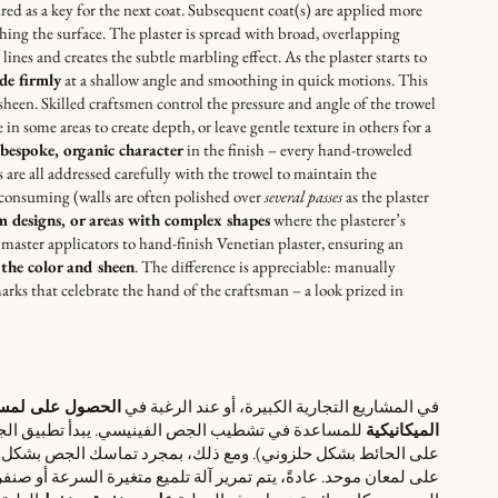
tured as a key for the next coat. Subsequent coat(s) are applied more
ing the surface. The plaster is spread with broad, overlapping
lines and creates the subtle marbling effect. As the plaster starts to
ade firmly
at a shallow angle and smoothing in quick motions. This
sheen. Skilled craftsmen control the pressure and angle of the trowel
n some areas to create depth, or leave gentle texture in others for a
bespoke, organic character
in the finish – every hand-troweled
s are all addressed carefully with the trowel to maintain the
-consuming (walls are often polished over
several passes
as the plaster
m designs, or areas with complex shapes
where the plasterer’s
 master applicators to hand-finish Venetian plaster, ensuring an
the color and sheen
. The difference is appreciable: manually
rks that celebrate the hand of the craftsman – a look prized in
في المشاريع التجارية الكبيرة، أو عند الرغبة في
الحصول على لمسة 
الميكانيكية
للمساعدة في تشطيب الجص الفينيسي. يبدأ تطبيق الجص ب
على الحائط بشكل حلزوني). ومع ذلك، بمجرد تماسك الجص بشكل كاف
على لمعان موحد. عادةً، يتم تمرير آلة تلميع متغيرة السرعة أو صنف