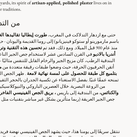
ards, its spirit of
artisan-applied, polished plaster
lives on in
r traditions.
من التد
حتى مع ازدهار التدلاكت في المغرب،
طورت إيطاليا تقاليدها ا
باسم مارمورينو أو ستوكو فينيزيانو) إلى روما القديمة واليونان -
منذ عام 900 قبل الميلاد. ومع ذلك، فقد تم
تحسين هذه التقنية وتر
أندريا بالاديو
في القرن السادس عشر لاستخدام جص الجير الناعم م
البندقية الرطب، كان مزيج الجير والرخام القابل للتنفس مثاليًا -
أتقن الحرفيون الحرفة، حيث وضعوا طبقات رقيقة متعددة من
م
بتلميع كل طبقة للحصول على لمسة نهائية لامعة
. ظهر الجص ال
تمنحه عمقًا غنيًا. بفضل الاستغناء عن تكسية الجدران بالحجر الث
من الروعة البصرية. خلال العصرين الباروكي والنيوكلاسيكي
والكنائس،
من البندقية إلى باريس
، بريق الجص الفينيسي الفاخر
جص الجير العريقة (ربما متأثرين بشكل غير مباشر بتقنيات مثل
ننتقل سريعًا إلى يومنا هذا، حيث يشهد الجص الفينيسي نهضة فري