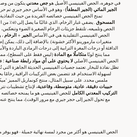
Γ
Γ
في جوهره، الجص الفينيسي الأصيل هو
جص معدني
يتكون من وصفة 
الجير المائي (الجير المطفأ)
- وهو في الأساس حجر جيري تم حرقه 
تمنح الجص الفينيسي خصائصه الفريدة من حيث النفاذية و
المسحوق
. يضفي غبا
الجص وتلميعه، تلتقط جزيئات الرخام الصغيرة الضوء وتنعكس، مم
الجص الفينيسي التقليدية هي في الأساس
الجير + الرخام
، و
متغيرات مارمورينو الأكثر خشونة). بالإضافة إلى ذلك، يمكن إ
الدافئة أو درجات المغرة الترابية إلى درجات الرمادي الباردة وا
مما ينتج لونًا
متكاملًا مع المادة
(ليس فقط على السطح)، مما يعن
الجص الفينيسي الأصلي
لا يحتوي على أي مواد رابطة صناعية
؛ ف
تظل نفاذة للبخار. تعتمد جصيات الفينيسي الحديثة الجاهزة التي تُ
لسهولة الاستخدام. قد تتضمن بعض التركيبات الراقية رخامًا ب
ملمس محدد. على سبيل المثال، منتج كونماربل المميز "مي
حبيبات دقيقة، عادية، متوسطة، وقاعدية،
لإنتاج تشطيبات تتر
التركيب المعدني الكامل
للجص الفينيسي هو ما يمنحه خصائصه ا
مع تحول الجير إلى حجر جيري مع مرور الوقت)، مما ينتج عنه
الجص الفينيسي هو أكثر من مجرد لمسة نهائية جميلة - فهو يوفر