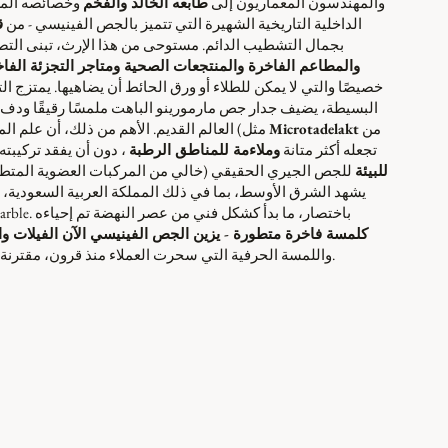
والمهندسون المعماريون إلى
طابعه الخالد والفخم
وخصائصه المست
الداخلية التاريخية الشهيرة التي تتميز بالجص الفينيسي - من
ق
بجمال التشطيب الدائم. مستوحى من هذا الإرث، تبنى ال
والمطاعم الفاخرة والمنتجعات الصحية ومتاجر التجزئة الفا
خصيصًا والتي لا يمكن للطلاء أو ورق الحائط أن يضاهيها. يمتزج ا
البسيطة، يضيف جدار جص مارمورينو الباهت ملمسًا رقيقًا ودفء
من
Microtadelakt
العالم القديم. الأهم من ذلك، أن علم المواد الحديث قد عزز أداء الجص الفينيسي - فالمضافات والتركيبات الدقيقة (مثل
Conmarble) تجعله أكثر متانة
وملاءمة للمناطق الرطبة
، دون أن يفقد تركيبته
للبيئة
للجص الجيري الحقيقي (خالي من المركبات العضوية المتطاي
يشهد الشرق الأوسط، بما في ذلك المملكة العربية السعودية،
التطورات الفاخرة في نيوم والدوحة تشطيبات الجص الفينيسي من Conmarble. باختصار، ما بدأ كشكل فني من عصر النهضة تم إحياءه
كلمسة فاخرة متطورة - يزين الجص الفينيسي الآن الفيلات وال
واللمسة الحرفية التي سحرت العملاء منذ قرون، مقترنة الآن بالأداء المعاصر وإشارة إلى التصميمات الداخلية المستدامة والصحية.