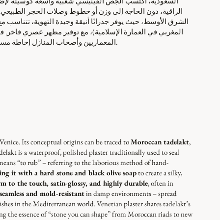
السعودية، اكتسب الجص الفينيسي شعبية واسعة كوسيلة لإضفاء
الراقية، دون الحاجة إلى وزن أو خطوط وصلات الحجر الطبيعي
الشرق الأوسط، حيث يوفر جدرانًا أنيقة وجيدة التهوية، تتناسب مع
المغربي في العمارة الإسلامية)، مع توفير مظهر عصري فاخر. ف
المعماريين وأصحاب المنازل إحاطة مساحاتهم بأسطح حجرية منحوتة سلسة، تُضفي فخامةً وحرفيةً وجاذبيةً خالدة.
Venice. Its conceptual origins can be traced to
Moroccan tadelakt
,
akt is a waterproof, polished plaster traditionally used to seal
means “to rub” – referring to the laborious method of hand-
ing it with a hard stone and black olive soap
to create a silky,
m to the touch, satin-glossy, and highly durable
, often in
seamless and mold-resistant
in damp environments – spread
shes in the Mediterranean world. Venetian plaster shares tadelakt’s
ting the essence of “stone you can shape” from Moroccan riads to new