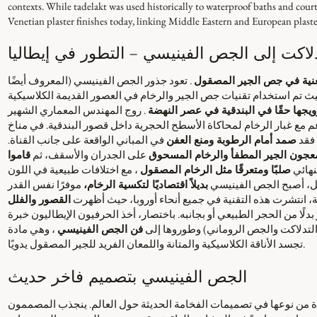
contexts. While tadelakt was used historically to waterproof baths and courty
Venetian plaster finishes today, linking Middle Eastern and European plaste
لاكت إلى الجص الفينيسي – التطور في إيطاليا
لغنية في جص الجير المصقول
. تعود جذور الجص الفينيسي (المعروف أيضًا
 حيث تم استخدام تقنيات جص الجير والرخام في العصور القديمة الكلاسيكية
ويجها حقًا في البندقية في عصر النهضة
. روج المهندس المعماري الشهير
ع غبار الرخام لمحاكاة الأسطح الحجرية داخل قصور البندقية. في مناخ
 فقد
صمد أمام الرطوبة ومنع العفن
في المباني الواقعة على جانب القناة.
عجون الجير المطفأ والرخام المسحوق
على الجدران والأسقف، ثم
قاموا
نهائي
صلبًا ومتعرقًا مثل الرخام المصقول
، مع اختلافات طبيعية في اللون
قيل، أصبح الجص الفينيسي
بديلاً اقتصاديًا لتكسية الرخام،
موفرًا نفس القدر
ة، انتشرت هذه التقنية في جميع أنحاء أوروبا، حيث أظهرت
القصور والفلل
بدلًا من الحجر الطبيعي أو بجانبه. باختصار، أخذ الحرفيون الإيطاليون خبرة
 التدلاكت والجص الروماني) وطوروها إلى
فن الجص الفينيسي
، وهي مادة
تجسد الأناقة الكلاسيكية والمتانة واللمعان الفريد للجير المصقول يدويًا.
الجص الفينيسي بتصميم فاخر حديث
دة من نوعها في تصميمات الفخامة الحديثة حول العالم. ينجذب المصممون