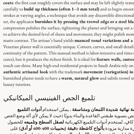
coats
: the first coat roughly covers the surface and may be left slightly tex
carefully to
build up thickness (often 1–3 mm total)
and to begin smooth
strokes at varying angles, a technique that avoids any discernible directional 
set, the applicator
burnishes it by pressing the trowel edge
or a steel bl
compression polishes the surface, tightening the plaster and bringing out a 
to achieve the desired level of sheen and movement; they might polish more i
matte contrast. The artisan’s hand yields
nuanced tonal variations and a 
Venetian plaster wall is essentially unique. Corners, curves, and small detail
continuity of the pattern. This manual method is labor-intensive and time
cures), but it produces the richest finish. It is ideal for
feature walls, custo
touch can shine. Many high-end residential projects in Saudi Arabia rely on
authentic artisanal look
with the trademark
movement (variegation) in 
burnished plaster tends to have a
warm, natural glow
and subtle trowel ma
luxury interiors.
تلميع الجص الفينيسي الميكانيكي
نهائية شديدة اللمعان ومتناسقة
، يمكن استخدام
أدوات التلميع
تسوية طبقتي القاعدة والبناء يدويًا (حيث لا يمكن لأي آلة وضع الجص
ٍ، تُستخدم أدوات التلميع الكهربائية
لصقل السطح وتلميعه
للحصول
رة مدارية مزودة
بألواح كاشطة دقيقة (بحبيبات 400-600 أو أدق)
على