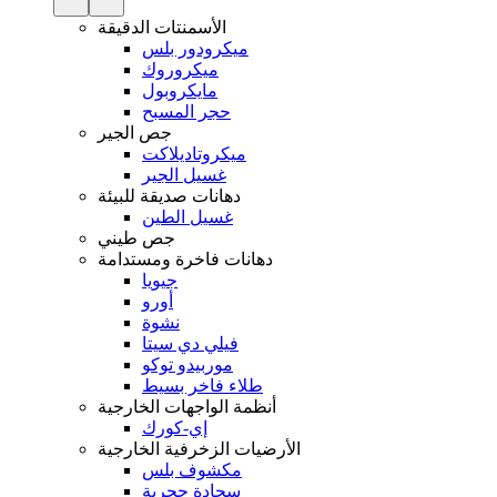
الأسمنتات الدقيقة
ميكرودور بلس
ميكروروك
مايكروبول
حجر المسبح
جص الجير
ميكروتاديلاكت
غسيل الجير
دهانات صديقة للبيئة
غسيل الطين
جص طيني
دهانات فاخرة ومستدامة
جيويا
أورو
نشوة
فيلي دي سيتا
موربيدو توكو
طلاء فاخر بسيط
أنظمة الواجهات الخارجية
إي-كورك
الأرضيات الزخرفية الخارجية
مكشوف بلس
سجادة حجرية