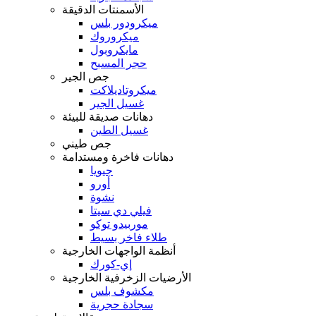
الأسمنتات الدقيقة
ميكرودور بلس
ميكروروك
مايكروبول
حجر المسبح
جص الجير
ميكروتاديلاكت
غسيل الجير
دهانات صديقة للبيئة
غسيل الطين
جص طيني
دهانات فاخرة ومستدامة
جيويا
أورو
نشوة
فيلي دي سيتا
موربيدو توكو
طلاء فاخر بسيط
أنظمة الواجهات الخارجية
إي-كورك
الأرضيات الزخرفية الخارجية
مكشوف بلس
سجادة حجرية